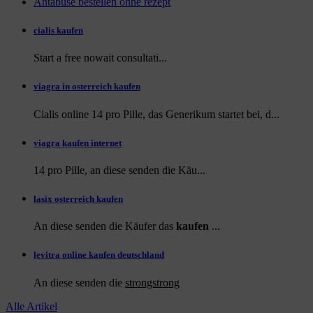
Antabuse bestellen ohne rezept
cialis kaufen
Start a
free
nowait consultati...
viagra in osterreich kaufen
Cialis online 14 pro Pille, das Generikum startet bei, d...
viagra kaufen internet
14 pro Pille, an diese
senden die Käu...
lasix osterreich kaufen
An diese senden die Käufer das
kaufen
...
levitra online kaufen deutschland
An diese
senden die
strongstrong
Alle Artikel