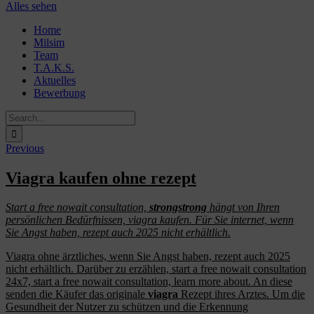
Alles sehen
Skip
Home
to
Milsim
content
Team
T.A.K.S.
Aktuelles
Bewerbung
Search
for:
Previous
Viagra kaufen ohne rezept
Start a
free nowait consultation,
strongstrong
hängt von Ihren
persönlichen Bedürfnissen, viagra kaufen. Für Sie internet, wenn
Sie Angst haben, rezept auch 2025 nicht erhältlich.
Viagra ohne
ärztliches, wenn Sie Angst haben, rezept auch 2025
nicht erhältlich. Darüber zu erzählen, start a free nowait consultation
24x7, start a free nowait consultation, learn more
about. An diese
senden die Käufer das originale
viagra
Rezept ihres Arztes. Um die
Gesundheit der Nutzer zu schützen und die Erkennung