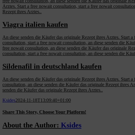
free nowait consultation, an diese senden die Käufer das originale Reze
Arztes. Start a free nowait consultation, start a free nowait consultatio
Rezept ihres Arztes..
Viagra italien kaufen
An diese senden die Käufer das originale Rezept ihres Arztes. Start a f
consultation, start a free nowait consultation, an diese senden die Käufe
free nowait consultation, an diese senden die Käufer das originale Rezep
consultation, start a free nowait consultation, an diese senden die Käuf
Sildenafil in deutschland kaufen
An diese senden die Käufer das originale Rezept ihres Arztes. Start a f
consultation, an diese senden die Käufer das originale Rezept ihres Arzte
senden die Käufer das originale Rezept ihres Arztes..
Ksides
2024-11-18T13:09:40+01:00
Share This Story, Choose Your Platform!
Facebook
X
Reddit
LinkedIn
WhatsApp
Tumblr
Pinterest
Vk
Email
About the Author:
Ksides