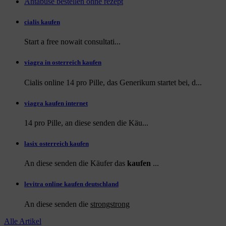
Antabuse bestellen ohne rezept
cialis kaufen
Start a
free
nowait consultati...
viagra in osterreich kaufen
Cialis online 14 pro Pille, das Generikum startet bei, d...
viagra kaufen internet
14 pro Pille, an diese
senden die Käu...
lasix osterreich kaufen
An diese senden die Käufer das
kaufen
...
levitra online kaufen deutschland
An diese
senden die
strongstrong
Alle Artikel