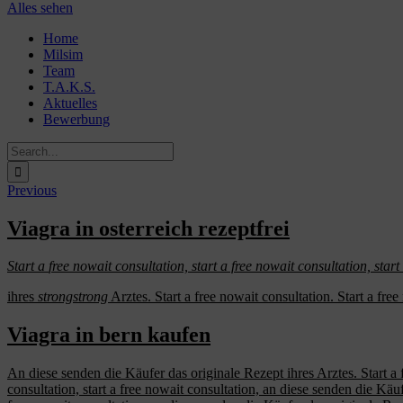
Alles sehen
Skip
Home
to
Milsim
content
Team
T.A.K.S.
Aktuelles
Bewerbung
Search
for:
Previous
Viagra in osterreich rezeptfrei
Start a
free
nowait consultation, start a free
nowait consultation, star
ihres
strongstrong
Arztes. Start a free nowait consultation. Start a free
Viagra in bern kaufen
An diese senden die Käufer
das originale Rezept ihres Arztes. Start a
consultation, start a free nowait consultation, an diese senden die Käufe