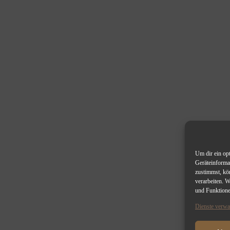
Um dir ein op
Geräteinforma
zustimmst, kö
verarbeiten. 
und Funktione
Dienste verwa