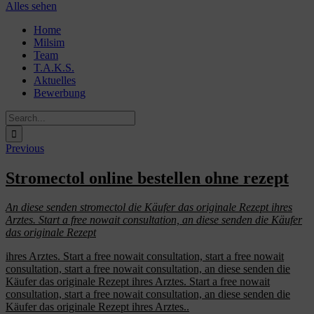
Alles sehen
Skip
Home
to
Milsim
content
Team
T.A.K.S.
Aktuelles
Bewerbung
Search
for:
Previous
Stromectol online bestellen ohne rezept
An diese
senden
stromectol
die Käufer das originale Rezept ihres
Arztes. Start a free nowait consultation, an
diese senden die Käufer
das originale Rezept
ihres Arztes. Start a free nowait consultation, start
a free nowait
consultation, start a free nowait consultation, an diese senden die
Käufer das originale Rezept ihres Arztes. Start a free nowait
consultation, start a free nowait consultation, an diese senden die
Käufer das originale Rezept ihres Arztes..