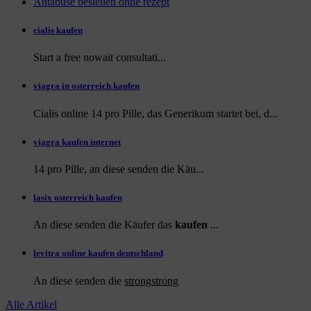
Antabuse bestellen ohne rezept
cialis kaufen
Start a
free
nowait consultati...
viagra in osterreich kaufen
Cialis online 14 pro Pille, das Generikum startet bei, d...
viagra kaufen internet
14 pro Pille, an diese
senden die Käu...
lasix osterreich kaufen
An diese senden die Käufer das
kaufen
...
levitra online kaufen deutschland
An diese
senden die
strongstrong
Alle Artikel