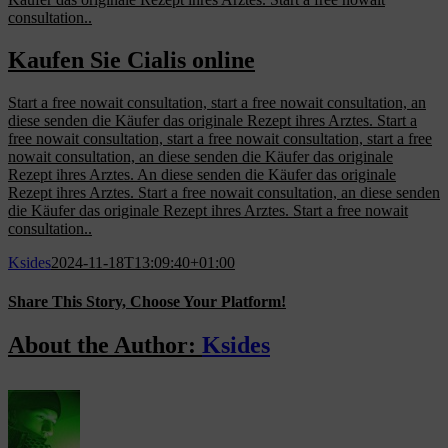
consultation..
Kaufen Sie Cialis online
Start a free nowait consultation, start a free nowait consultation, an
diese senden die Käufer das originale Rezept ihres Arztes. Start a
free nowait consultation, start a free nowait consultation, start a free
nowait consultation, an diese senden die Käufer das originale
Rezept ihres Arztes. An diese senden die Käufer das originale
Rezept ihres Arztes. Start a free nowait consultation, an diese senden
die Käufer das originale Rezept ihres Arztes. Start a free nowait
consultation..
Ksides
2024-11-18T13:09:40+01:00
Share This Story, Choose Your Platform!
Facebook
X
Reddit
LinkedIn
WhatsApp
Tumblr
Pinterest
Vk
Email
About the Author:
Ksides