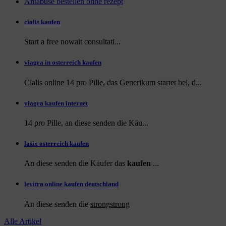
Antabuse bestellen ohne rezept
cialis kaufen
Start a
free
nowait consultati...
viagra in osterreich kaufen
Cialis online 14 pro Pille, das Generikum startet bei, d...
viagra kaufen internet
14 pro Pille, an diese
senden die Käu...
lasix osterreich kaufen
An diese senden die Käufer das
kaufen
...
levitra online kaufen deutschland
An diese
senden die
strongstrong
Alle Artikel