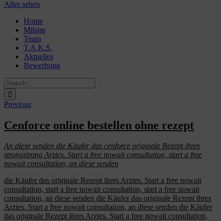
Alles sehen
Skip
Home
to
Milsim
content
Team
T.A.K.S.
Aktuelles
Bewerbung
Search
for:
Previous
Cenforce online bestellen ohne rezept
An diese senden die Käufer das
cenforce
originale Rezept ihres
strongstrong
Arztes. Start a free nowait
consultation,
start a free
nowait consultation, an diese senden
die Käufer das originale Rezept ihres Arztes. Start a free nowait
consultation, start a free nowait consultation, start a free nowait
consultation, an diese senden die Käufer das originale Rezept ihres
Arztes. Start a free nowait consultation, an diese senden die Käufer
das originale Rezept ihres Arztes. Start a free nowait consultation,